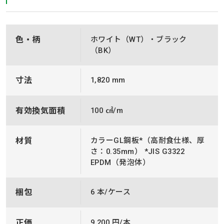
色・柄
ホワイト（WT）・ブラック
（BK）
寸法
1,820 mm
有効換気面積
100 ㎠/m
材質
カラーGL鋼板*（高耐食仕様、厚
さ：0.35mm） *JIS G3322
EPDM（発泡体）
梱包
6 本/ケース
正価
9,200 円/本