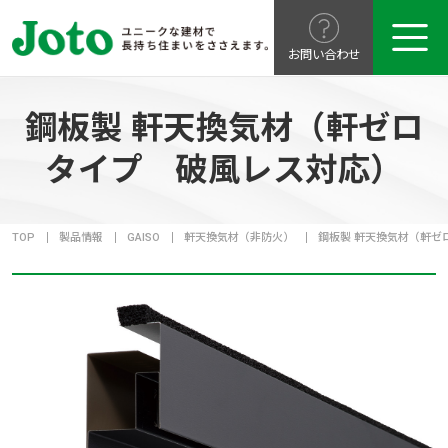
お問い合わせ
鋼板製 軒天換気材（軒ゼロ
タイプ 破風レス対応）
TOP
製品情報
GAISO
軒天換気材（非防火）
鋼板製 軒天換気材（軒ゼ