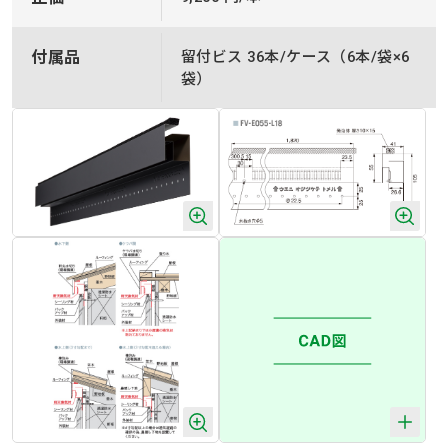
付属品
留付ビス 36本/ケース（6本/袋×6
袋）