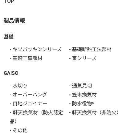
TOP
製品情報
基礎
- キソパッキンシリーズ
- 基礎断熱工法部材
- 基礎工事部材
- 束シリーズ
GAISO
- 水切り
- 通気見切
- オーバーハング
- 笠木換気材
- 目地ジョイナー
- 防水役物
®
- 軒天換気材（防火認定
- 軒天換気材（非防火）
品）
- その他