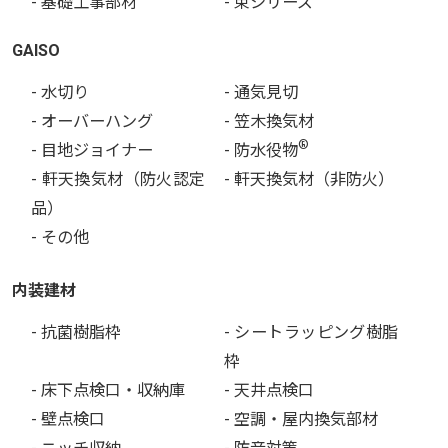
- 基礎工事部材
- 束シリーズ
GAISO
- 水切り
- 通気見切
- オーバーハング
- 笠木換気材
®
- 目地ジョイナー
- 防水役物
- 軒天換気材（防火認定
- 軒天換気材（非防火）
品）
- その他
内装建材
- 抗菌樹脂枠
- シートラッピング樹脂
枠
- 床下点検口・収納庫
- 天井点検口
- 壁点検口
- 空調・屋内換気部材