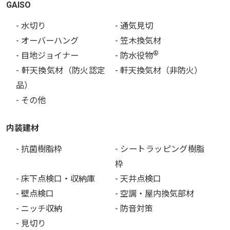
GAISO
- 水切り
- 通気見切
- オーバーハング
- 笠木換気材
®
- 目地ジョイナー
- 防水役物
- 軒天換気材（防火認定
- 軒天換気材（非防火）
品）
- その他
内装建材
- 抗菌樹脂枠
- シートラッピング樹脂
枠
- 床下点検口・収納庫
- 天井点検口
- 壁点検口
- 空調・屋内換気部材
- ニッチ収納
- 防音対策
- 見切り