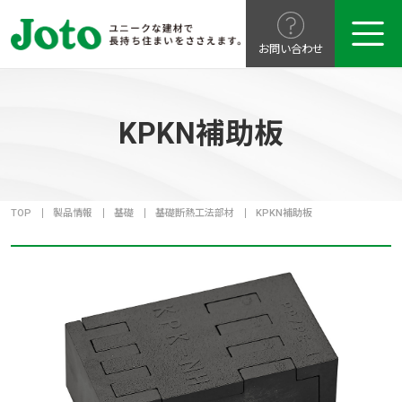
お問い合わせ
KPKN補助板
TOP
製品情報
基礎
基礎断熱工法部材
KPKN補助板