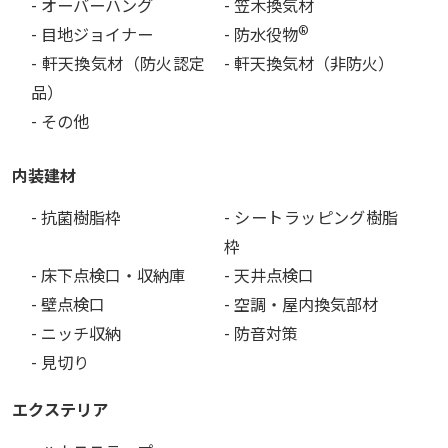
- オーバーハング
- 笠木換気材
®
- 目地ジョイナー
- 防水役物
- 軒天換気材（防火認定
- 軒天換気材（非防火）
品）
- その他
内装建材
- 抗菌樹脂枠
- シートラッピング樹脂
枠
- 床下点検口・収納庫
- 天井点検口
- 壁点検口
- 空調・屋内換気部材
- ニッチ収納
- 防音対策
- 見切り
エクステリア