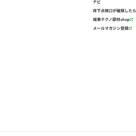
ナビ
床下点検口が破損したら
城東テクノ部材shop
メールマガジン登録