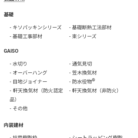
基礎
- キソパッキンシリーズ
- 基礎断熱工法部材
- 基礎工事部材
- 束シリーズ
GAISO
- 水切り
- 通気見切
- オーバーハング
- 笠木換気材
®
- 目地ジョイナー
- 防水役物
- 軒天換気材（防火認定
- 軒天換気材（非防火）
品）
- その他
内装建材
- 抗菌樹脂枠
- シートラッピング樹脂