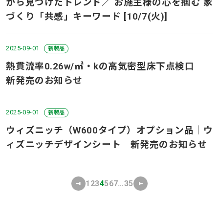
から見つけたトレンド／ お施主様の心を掴む 家
づくり「共感」キーワード [10/7(火)]
2025-09-01
新製品
熱貫流率0.26w/㎡・kの高気密型床下点検口
新発売のお知らせ
2025-09-01
新製品
ウィズニッチ（W600タイプ）オプション品｜ウ
ィズニッチデザインシート 新発売のお知らせ
1
2
3
4
5
6
7
…
35