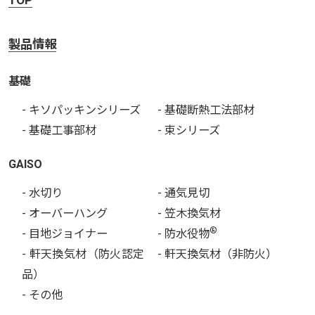
製品情報
基礎
- キソパッキンシリーズ
- 基礎断熱工法部材
- 基礎工事部材
- 束シリーズ
GAISO
- 水切り
- 通気見切
- オーバーハング
- 笠木換気材
®
- 目地ジョイナー
- 防水役物
- 軒天換気材（防火認定
- 軒天換気材（非防火）
品）
- その他