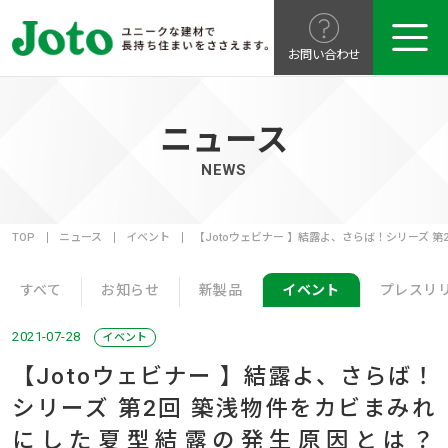
お問い合わせ
ニュース
NEWS
TOP
ニュース
イベント
【Jotoウェビナー 】結露よ、さらば！シリーズ 第2
すべて
お知らせ
新製品
イベント
プレスリ
2021-07-28
イベント
【Jotoウェビナー 】結露よ、さらば！
シリーズ 第2回 築浅物件をカビまみれ
にした夏型結露の発生原因とは？