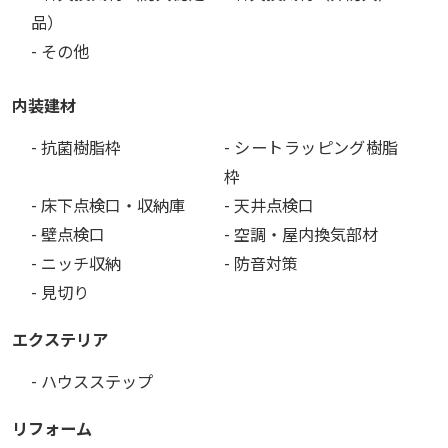
品）
- その他
内装建材
- 抗菌樹脂枠
- シートラッピング樹脂
枠
- 床下点検口・収納庫
- 天井点検口
- 壁点検口
- 空調・屋内換気部材
- ニッチ収納
- 防音対策
- 見切り
エクステリア
- ハウスステップ
リフォーム