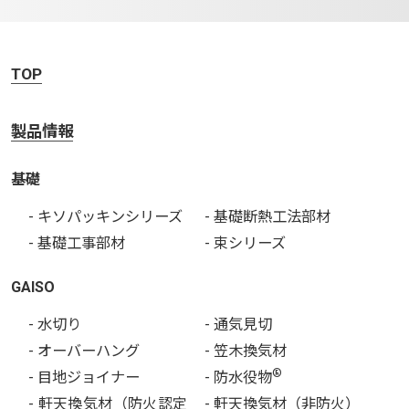
TOP
製品情報
基礎
- キソパッキンシリーズ
- 基礎断熱工法部材
- 基礎工事部材
- 束シリーズ
GAISO
- 水切り
- 通気見切
- オーバーハング
- 笠木換気材
®
- 目地ジョイナー
- 防水役物
- 軒天換気材（防火認定
- 軒天換気材（非防火）