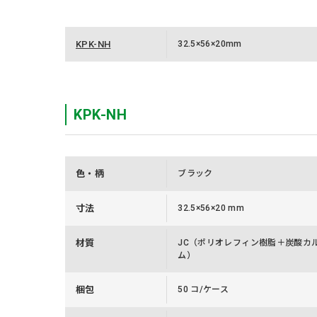
KPK-NH
32.5×56×20mm
KPK-NH
色・柄
ブラック
寸法
32.5×56×20 mm
材質
JC（ポリオレフィン樹脂＋炭酸カ
ム）
梱包
50 コ/ケース