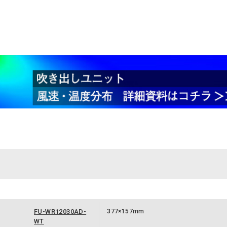
FU-WR12030AD-
377×157mm
WT