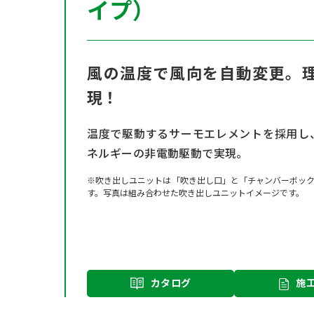
イプ）
風の温度で風向を自動変更。
現！
温度で駆動するサーモエレメントを採用し
ネルギーの非電動駆動で実現。
※吹き出しユニットは「吹き出し口」と「チャンバーボッ
す。写真は組み合わせた吹き出しユニットイメージです。
カタログ
施