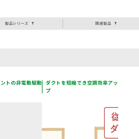
製品シリーズ
関連製品
メントの非電動駆動
ダクトを短縮でき空調効率アッ
プ