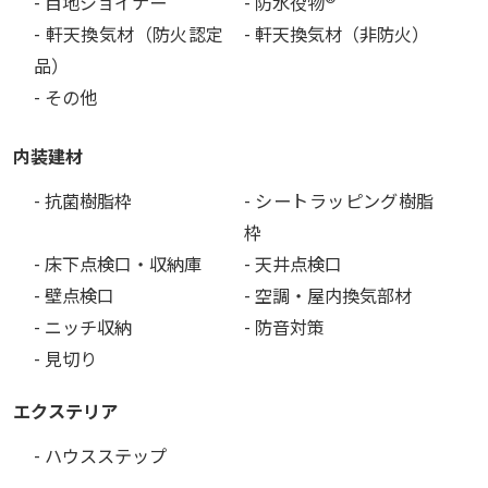
- 目地ジョイナー
- 防水役物
- 軒天換気材（防火認定
- 軒天換気材（非防火）
品）
- その他
内装建材
- 抗菌樹脂枠
- シートラッピング樹脂
枠
- 床下点検口・収納庫
- 天井点検口
- 壁点検口
- 空調・屋内換気部材
- ニッチ収納
- 防音対策
- 見切り
エクステリア
- ハウスステップ