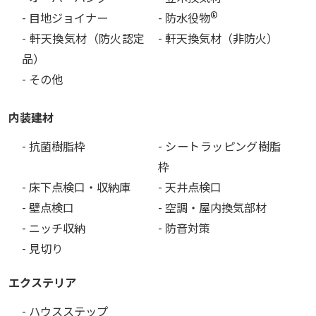
®
- 目地ジョイナー
- 防水役物
- 軒天換気材（防火認定
- 軒天換気材（非防火）
品）
- その他
内装建材
- 抗菌樹脂枠
- シートラッピング樹脂
枠
- 床下点検口・収納庫
- 天井点検口
- 壁点検口
- 空調・屋内換気部材
- ニッチ収納
- 防音対策
- 見切り
エクステリア
- ハウスステップ