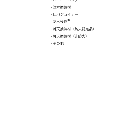
- 笠木換気材
- 目地ジョイナー
®
- 防水役物
- 軒天換気材（防火認定品）
- 軒天換気材（非防火）
- その他