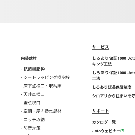
サービス
内装建材
しろあり保証1000 Jo
キング工法
- 抗菌樹脂枠
しろあり保証1000 Jo
- シートラッピング樹脂枠
工法
- 床下点検口・収納庫
しろあり延長保証制度
- 天井点検口
シロアリから住まいを
- 壁点検口
サポート
- 空調・屋内換気部材
- ニッチ収納
カタログ一覧
- 防音対策
Jotoウェビナー