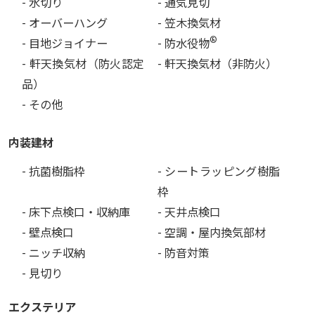
- 水切り
- 通気見切
- オーバーハング
- 笠木換気材
®
- 目地ジョイナー
- 防水役物
- 軒天換気材（防火認定
- 軒天換気材（非防火）
品）
- その他
内装建材
- 抗菌樹脂枠
- シートラッピング樹脂
枠
- 床下点検口・収納庫
- 天井点検口
- 壁点検口
- 空調・屋内換気部材
- ニッチ収納
- 防音対策
- 見切り
エクステリア